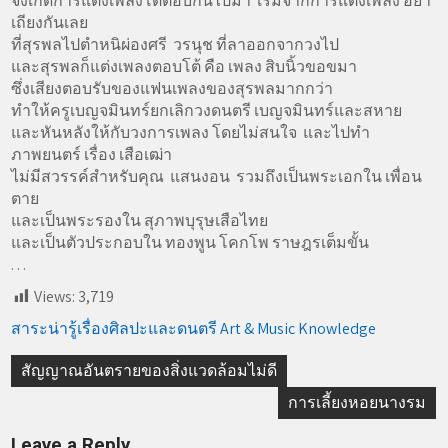
จึงเกิดการแต่งเพลงโต้ตอบกันไปมา เริ่มจากการแต่งเพลง อย่า
เถียงกันเลย
ที่สุรพลไปตำหนิผ่องศรี วรนุช ที่ลาออกจากวงไป
และสุรพลก็แต่งเพลงตอบโต้ คือ เพลง สิบนิ้วขอขมา
ซึ่งเสียงตอบรับของแฟนเพลงของสุรพลมากกว่า
ทำให้ครูเบญจมินทร์ยกเลิกวงดนตรี เบญจมินทร์และสหาย
และหันหลังให้กับวงการเพลง โดยไม่สนใจ และไปทำ
ภาพยนตร์ เรื่อง เสือเฒ่า
ไม่มีสวรรค์สำหรับคุณ แสนงอน รวมถึงเป็นพระเอกใน เพื่อน
ตาย
และเป็นพระรองใน สุภาพบุรุษเสือไทย
และเป็นตัวประกอบใน ทองพูน โคกโพ ราษฎรเต็มขั้น
. . .
Views:
3,719
สาระน่ารู้เรื่องศิลปะและดนตรี Art & Music Knowledge
Post
สัญญาณอันตรายของสิ่งแวดล้อมไม่ดี
navigation
การเลี้ยงหอยนางรม
Leave a Reply