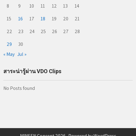
8
9
10
11
12
13
14
15
16
17
18
19
20
21
22
23
24
25
26
27
28
29
30
« May
Jul »
สาระน่ารู้ผ่าน VDO Clips
No Posts found
MINSEN Concept 2026 . Powered by WordPress