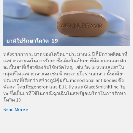
หลังจากการระบาดของโควิดมาประมาณ 2 ปี ก็มีการผลิตยาที่
เฉพาะเจาะจงในการรักษาซึ่งเดิมนั้นเป็นยาที่มีมาก่อนและมัก
จะเป็นยาที่เกี่ยวข้องกับไข้หวัดใหญ่ เช่น favipiravirและยาใน
กลุ่มที่ไม่เฉพาะเจาะจง เช่น ฟ้าทะลายโจร นอกจากนั้นก็มียา
ประเภทที่เรียกว่า สร้างภูมิคุ้มกัน monoclonal antibodies ซึ่ง
พัฒนาโดย Regeneron และ Eli Lilly และ GlaxoSmithKline กับ
Vir ซึ่งเป็นยาที่ใช้ในกรณีฉุกเฉินในสหรัฐอเมริกาในการรักษา
โควิด-19. . .
Read More »